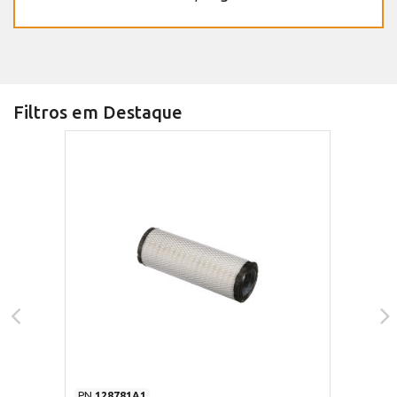
Filtros em Destaque
PN
128781A1