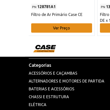
128781A1
1
PN
PN
l - 80 mm DE
Filtro de Ar Primário Case CE
Filtr
DE x 
o
Ver Preço
Categorias
ACESSÓRIOS E CAÇAMBAS
ALTERNADORES E MOTORES DE PARTIDA
BATERIAS E ACESSÓRIOS
CHASSI E ESTRUTURA
ELÉTRICA