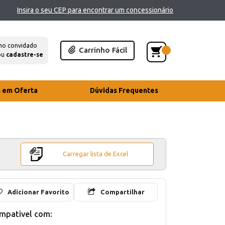
Insira o seu CEP para encontrar um concessionário
mo convidado
Carrinho Fácil
ou
cadastre-se
s em Oferta
Dúvidas Frequentes
Carregar lista de Excel
Adicionar Favorito
Compartilhar
mpativel com: