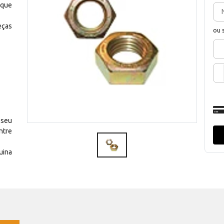
 que
eças
ou 
 seu
ntre
uina