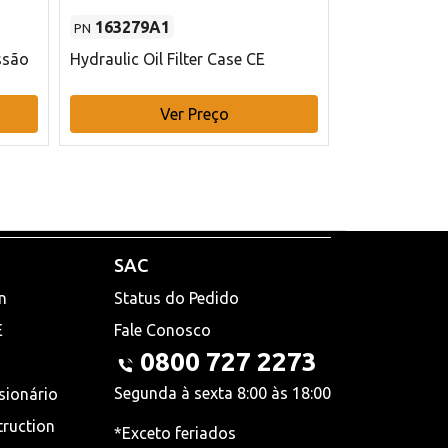
163279A1
48145970
PN
PN
ssão
Hydraulic Oil Filter Case CE
Filtro de com
x 75 mm L Ca
Ver Preço
V
SAC
n
Status do Pedido
E
Fale Conosco
0800 727 2273
Segunda à sexta 8:00 às 18:00
sionário
truction
*Exceto feriados