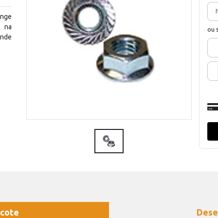
ange
l na
ou 
onde
cote
Dese