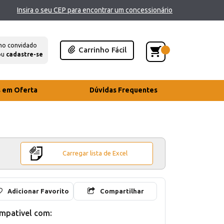
Insira o seu CEP para encontrar um concessionário
mo convidado
Carrinho Fácil
ou
cadastre-se
s em Oferta
Dúvidas Frequentes
Carregar lista de Excel
Adicionar Favorito
Compartilhar
mpativel com: