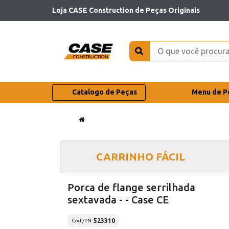
Loja CASE Construction de Peças Originais
Catalogo de Peças
Menu de P
CARRINHO FÁCIL
Porca de flange serrilhada
sextavada - - Case CE
523310
Cód./PN