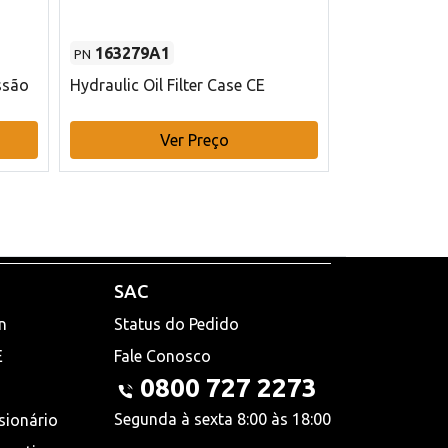
163279A1
48145970
PN
PN
ssão
Hydraulic Oil Filter Case CE
Filtro de com
x 75 mm L Ca
Ver Preço
V
SAC
n
Status do Pedido
E
Fale Conosco
0800 727 2273
Segunda à sexta 8:00 às 18:00
sionário