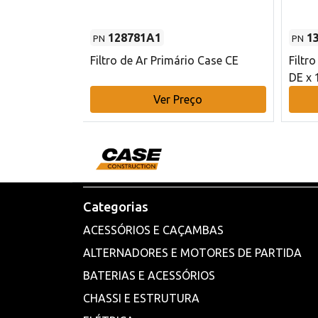
128781A1
1
PN
PN
l - 80 mm DE
Filtro de Ar Primário Case CE
Filtr
DE x 
o
Ver Preço
Categorias
ACESSÓRIOS E CAÇAMBAS
ALTERNADORES E MOTORES DE PARTIDA
BATERIAS E ACESSÓRIOS
CHASSI E ESTRUTURA