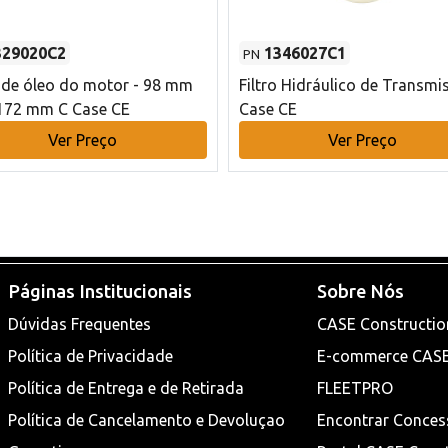
329020C2
1346027C1
PN
o de óleo do motor - 98 mm
Filtro Hidráulico de Transmi
172 mm C Case CE
Case CE
Ver Preço
Ver Preço
Páginas Institucionais
Sobre Nós
Dúvidas Frequentes
CASE Constructio
Política de Privacidade
E-commerce CAS
Política de Entrega e de Retirada
FLEETPRO
Política de Cancelamento e Devoluçao
Encontrar Conces