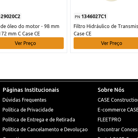
329020C2
1346027C1
PN
o de óleo do motor - 98 mm
Filtro Hidráulico de Transmi
172 mm C Case CE
Case CE
Ver Preço
Ver Preço
Páginas Institucionais
Sobre Nós
Dúvidas Frequentes
CASE Constructio
Política de Privacidade
E-commerce CAS
Política de Entrega e de Retirada
FLEETPRO
Política de Cancelamento e Devoluçao
Encontrar Conces