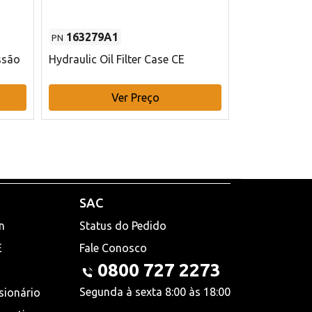
163279A1
48145970
PN
PN
ssão
Hydraulic Oil Filter Case CE
Filtro de com
x 75 mm L Ca
Ver Preço
V
SAC
n
Status do Pedido
E
Fale Conosco
0800 727 2273
Segunda à sexta 8:00 às 18:00
sionário