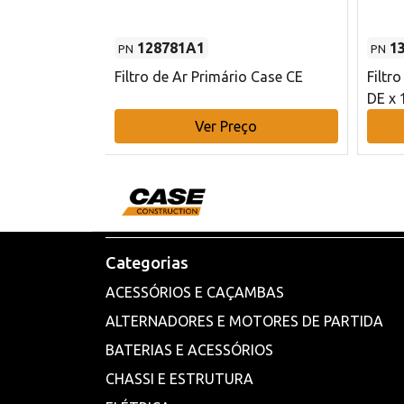
128781A1
1
PN
PN
l - 80 mm DE
Filtro de Ar Primário Case CE
Filtr
DE x 
o
Ver Preço
Categorias
ACESSÓRIOS E CAÇAMBAS
ALTERNADORES E MOTORES DE PARTIDA
BATERIAS E ACESSÓRIOS
CHASSI E ESTRUTURA