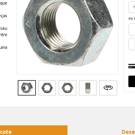
 que
eças
ou 
 seu
ntre
uina
cote
Dese