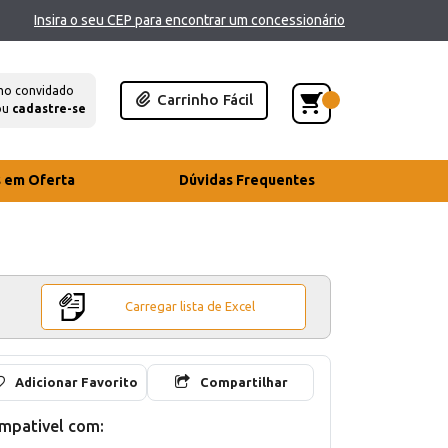
Insira o seu CEP para encontrar um concessionário
mo convidado
Carrinho Fácil
ou
cadastre-se
s em Oferta
Dúvidas Frequentes
Carregar lista de Excel
Adicionar Favorito
Compartilhar
mpativel com: