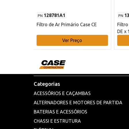
128781A1
1
PN
PN
l - 80 mm DE
Filtro de Ar Primário Case CE
Filtr
DE x 
o
Ver Preço
Categorias
ACESSÓRIOS E CAÇAMBAS
ALTERNADORES E MOTORES DE PARTIDA
BATERIAS E ACESSÓRIOS
CHASSI E ESTRUTURA