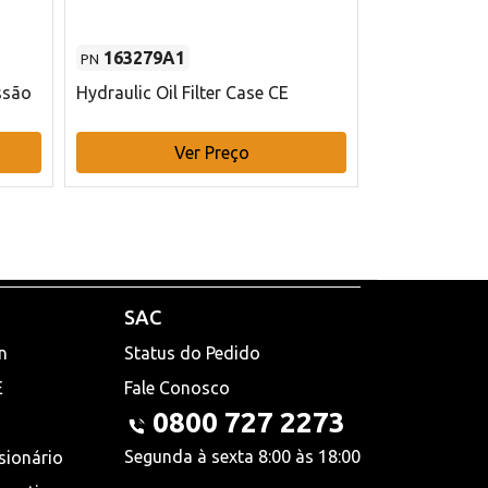
163279A1
48145970
PN
PN
ssão
Hydraulic Oil Filter Case CE
Filtro de com
x 75 mm L Ca
Ver Preço
V
SAC
n
Status do Pedido
E
Fale Conosco
0800 727 2273
Segunda à sexta 8:00 às 18:00
sionário