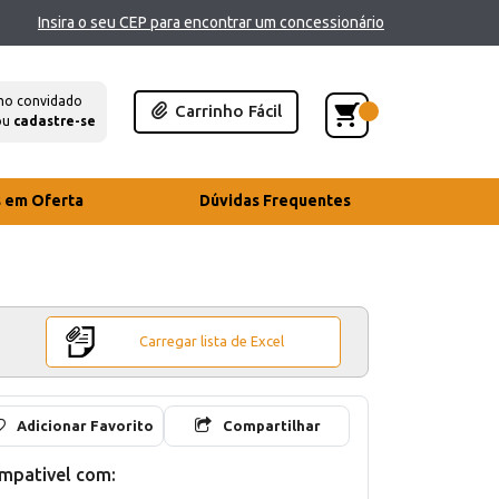
Insira o seu CEP para encontrar um concessionário
mo convidado
Carrinho Fácil
ou
cadastre-se
s em Oferta
Dúvidas Frequentes
Carregar lista de Excel
Adicionar Favorito
Compartilhar
mpativel com: