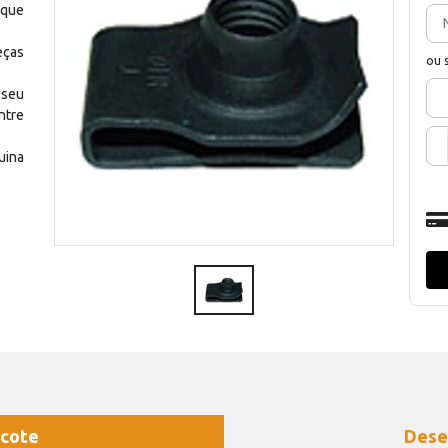
 que
eças
ou 
 seu
ntre
uina
cote
Dese