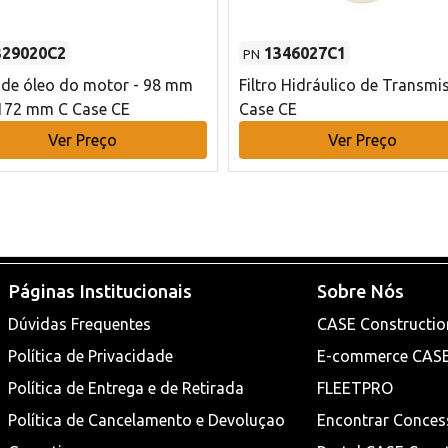
329020C2
1346027C1
PN
o de óleo do motor - 98 mm
Filtro Hidráulico de Transmi
172 mm C Case CE
Case CE
Ver Preço
Ver Preço
Páginas Institucionais
Sobre Nós
Dúvidas Frequentes
CASE Constructio
Política de Privacidade
E-commerce CAS
Política de Entrega e de Retirada
FLEETPRO
Política de Cancelamento e Devoluçao
Encontrar Conces