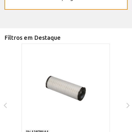
Filtros em Destaque
PN
128781A1