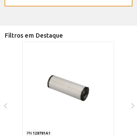
Filtros em Destaque
PN
128781A1