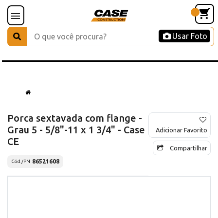
Usar Foto
Porca sextavada com flange -
Grau 5 - 5/8"-11 x 1 3/4" - Case
Adicionar Favorito
CE
Compartilhar
86521608
Cód./PN