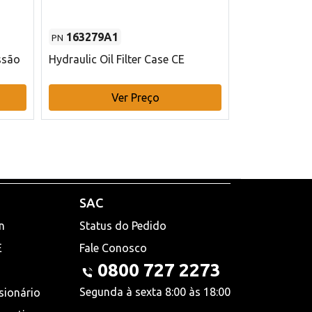
163279A1
48145970
PN
PN
ssão
Hydraulic Oil Filter Case CE
Filtro de com
x 75 mm L Ca
Ver Preço
V
SAC
n
Status do Pedido
E
Fale Conosco
0800 727 2273
Segunda à sexta 8:00 às 18:00
sionário