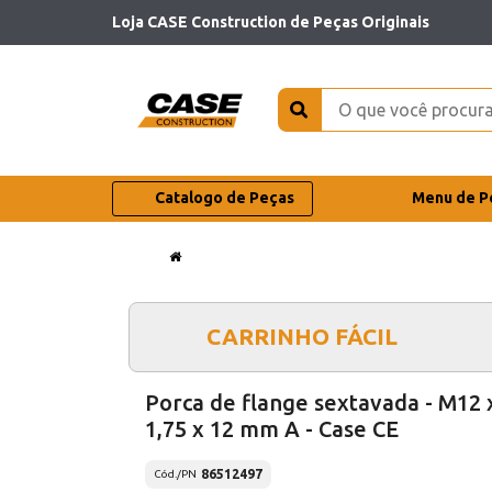
Loja CASE Construction de Peças Originais
Catalogo de Peças
Menu de P
CARRINHO FÁCIL
Porca de flange sextavada - M12 
1,75 x 12 mm A - Case CE
86512497
Cód./PN