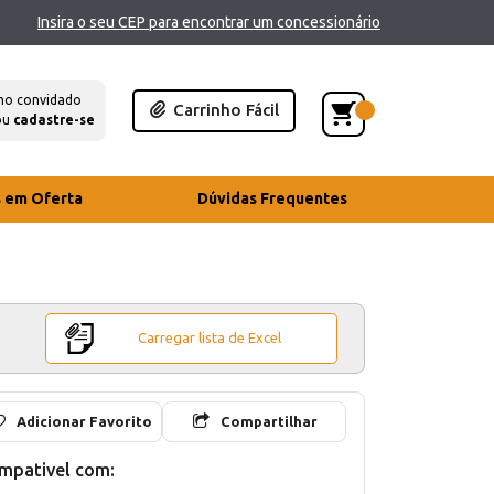
Insira o seu CEP para encontrar um concessionário
mo convidado
Carrinho Fácil
ou
cadastre-se
s em Oferta
Dúvidas Frequentes
Carregar lista de Excel
Adicionar Favorito
Compartilhar
mpativel com: