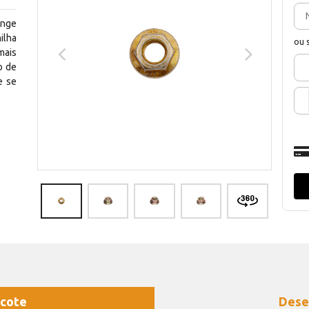
ange
lha
ou 
mais
o de
e se
cote
Dese