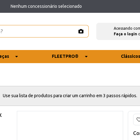
Nenhum concessionário selecionado
Acessando co
Faça o login
eças
FLEETPRO®
Clássico
Use sua lista de produtos para criar um carrinho em 3 passos rápidos.
x
Co