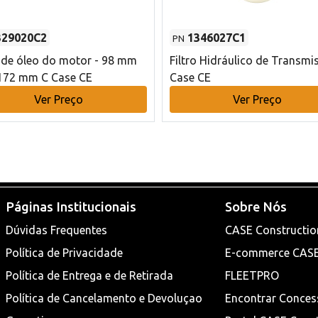
329020C2
1346027C1
PN
o de óleo do motor - 98 mm
Filtro Hidráulico de Transmi
172 mm C Case CE
Case CE
Ver Preço
Ver Preço
Páginas Institucionais
Sobre Nós
Dúvidas Frequentes
CASE Constructio
Política de Privacidade
E-commerce CAS
Política de Entrega e de Retirada
FLEETPRO
Política de Cancelamento e Devoluçao
Encontrar Conces