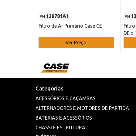
128781A1
1
PN
PN
l - 80 mm DE
Filtro de Ar Primário Case CE
Filtr
DE x 
o
Ver Preço
Categorias
ACESSÓRIOS E CAÇAMBAS
ALTERNADORES E MOTORES DE PARTIDA
BATERIAS E ACESSÓRIOS
CHASSI E ESTRUTURA