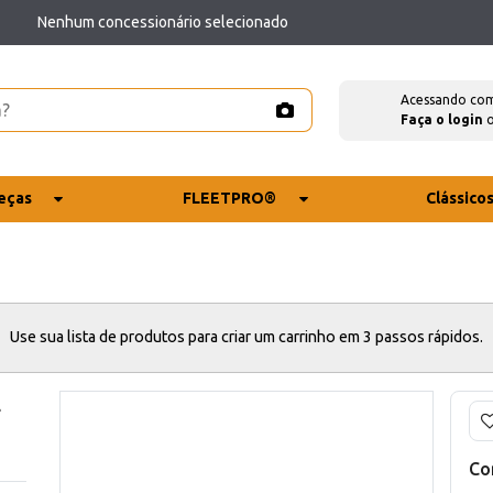
Nenhum concessionário selecionado
Acessando co
Faça o login
eças
FLEETPRO®
Clássico
Use sua lista de produtos para criar um carrinho em 3 passos rápidos.
E
Co