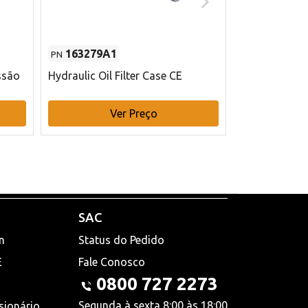
163279A1
48145970
PN
PN
ssão
Hydraulic Oil Filter Case CE
Filtro de com
x 75 mm L Ca
Ver Preço
V
SAC
n
Status do Pedido
E
Fale Conosco
0800 727 2273
Segunda à sexta 8:00 às 18:00
sionário