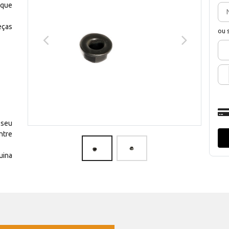
 que
eças
ou 
 seu
ntre
uina