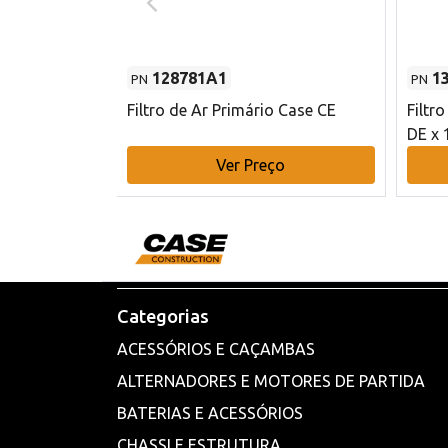
128781A1
1
PN
PN
l - 80 mm DE
Filtro de Ar Primário Case CE
Filtr
DE x 
o
Ver Preço
Categorias
ACESSÓRIOS E CAÇAMBAS
ALTERNADORES E MOTORES DE PARTIDA
BATERIAS E ACESSÓRIOS
CHASSI E ESTRUTURA