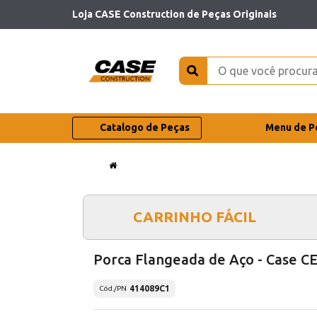
Loja CASE Construction de Peças Originais
Catalogo de Peças
Menu de P
CARRINHO FÁCIL
Porca Flangeada de Aço - Case C
414089C1
Cód./PN