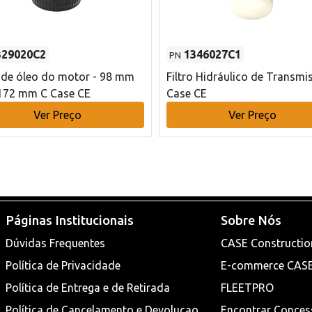
329020C2
1346027C1
PN
o de óleo do motor - 98 mm
Filtro Hidráulico de Transmi
172 mm C Case CE
Case CE
Ver Preço
Ver Preço
Páginas Institucionais
Sobre Nós
Dúvidas Frequentes
CASE Constructio
Política de Privacidade
E-commerce CAS
Política de Entrega e de Retirada
FLEETPRO
Política de Cancelamento e Devoluçao
Encontrar Conces