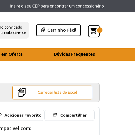
Insira o seu CEP para encontrar um concessionário
mo convidado
Carrinho Fácil
ou
cadastre-se
s em Oferta
Dúvidas Frequentes
Carregar lista de Excel
Adicionar Favorito
Compartilhar
mpativel com: