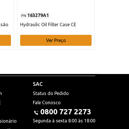
163279A1
48145970
PN
PN
ssão
Hydraulic Oil Filter Case CE
Filtro de com
x 75 mm L Ca
Ver Preço
V
SAC
n
Status do Pedido
E
Fale Conosco
0800 727 2273
Segunda à sexta 8:00 às 18:00
sionário