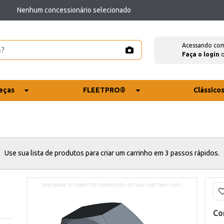
Nenhum concessionário selecionado
Acessando co
Faça o login
eças
FLEETPRO®
Clássico
Use sua lista de produtos para criar um carrinho em 3 passos rápidos.
Co