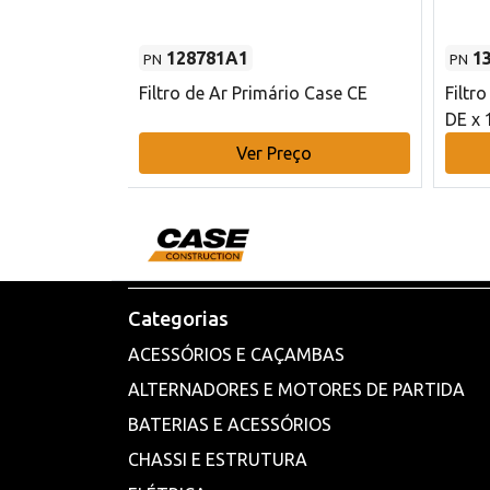
128781A1
1
PN
PN
l - 80 mm DE
Filtro de Ar Primário Case CE
Filtr
DE x 
o
Ver Preço
Categorias
ACESSÓRIOS E CAÇAMBAS
ALTERNADORES E MOTORES DE PARTIDA
BATERIAS E ACESSÓRIOS
CHASSI E ESTRUTURA