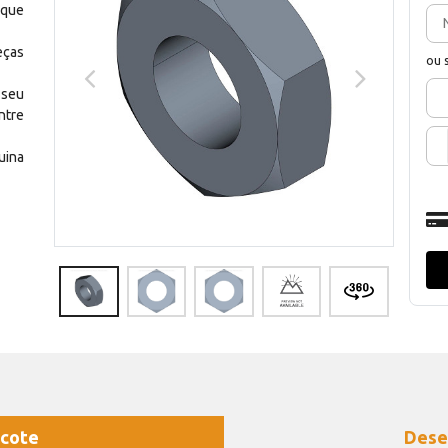
 que
eças
ou 
 seu
ntre
uina
cote
Dese