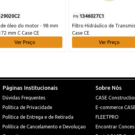
329020C2
1346027C1
PN
o de óleo do motor - 98 mm
Filtro Hidráulico de Transmi
172 mm C Case CE
Case CE
Ver Preço
Ver Preço
Páginas Institucionais
Sobre Nós
Dúvidas Frequentes
CASE Constructio
Política de Privacidade
E-commerce CAS
Política de Entrega e de Retirada
FLEETPRO
Política de Cancelamento e Devoluçao
Encontrar Conces