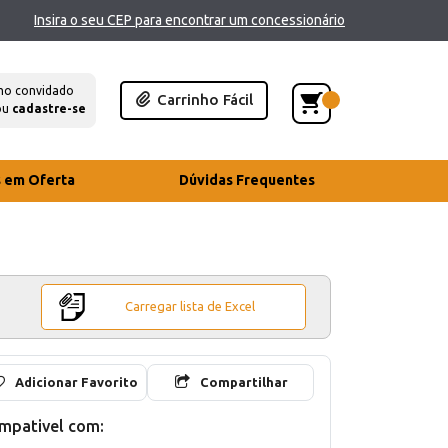
Insira o seu CEP para encontrar um concessionário
mo convidado
Carrinho Fácil
ou
cadastre-se
s em Oferta
Dúvidas Frequentes
Carregar lista de Excel
Adicionar Favorito
Compartilhar
mpativel com: