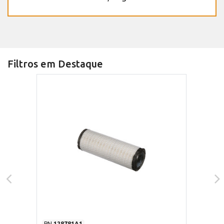
Filtros em Destaque
PN
128781A1