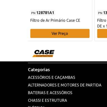
128781A1
1
PN
PN
l - 80 mm DE
Filtro de Ar Primário Case CE
Filtr
DE x 
o
Ver Preço
Categorias
ACESSÓRIOS E CAÇAMBAS
ALTERNADORES E MOTORES DE PARTIDA
BATERIAS E ACESSÓRIOS
CHASSI E ESTRUTURA