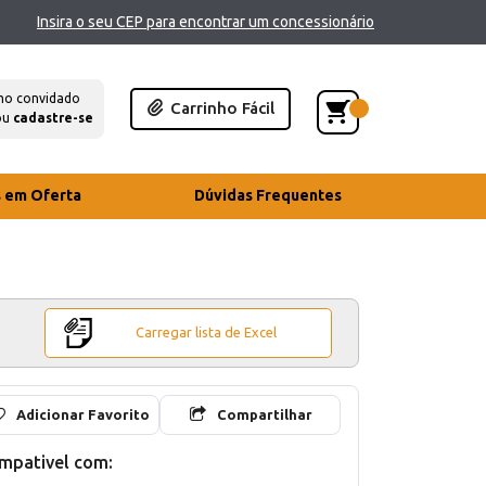
Insira o seu CEP para encontrar um concessionário
mo convidado
Carrinho Fácil
ou
cadastre-se
s em Oferta
Dúvidas Frequentes
Carregar lista de Excel
Adicionar Favorito
Compartilhar
mpativel com: