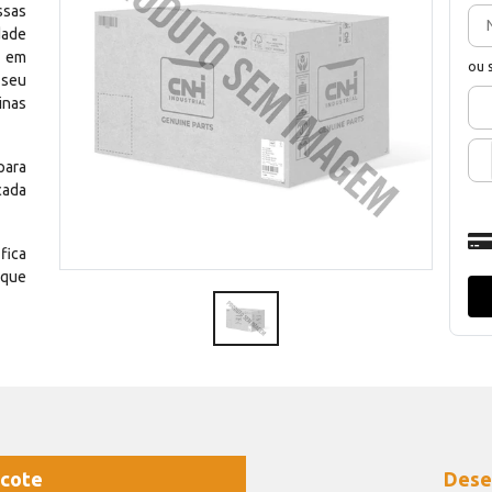
ssas
dade
e em
ou 
 seu
inas
para
cada
fica
 que
cote
Dese