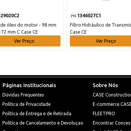
329020C2
1346027C1
PN
o de óleo do motor - 98 mm
Filtro Hidráulico de Transmi
172 mm C Case CE
Case CE
Ver Preço
Ver Preço
Páginas Institucionais
Sobre Nós
Dúvidas Frequentes
CASE Constructio
Política de Privacidade
E-commerce CAS
Política de Entrega e de Retirada
FLEETPRO
Política de Cancelamento e Devoluçao
Encontrar Conces