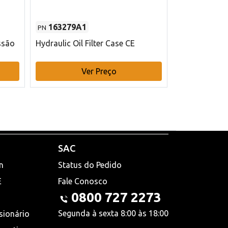
163279A1
48145970
PN
PN
ssão
Hydraulic Oil Filter Case CE
Filtro de com
x 75 mm L Ca
Ver Preço
V
SAC
n
Status do Pedido
E
Fale Conosco
0800 727 2273
Segunda à sexta 8:00 às 18:00
sionário