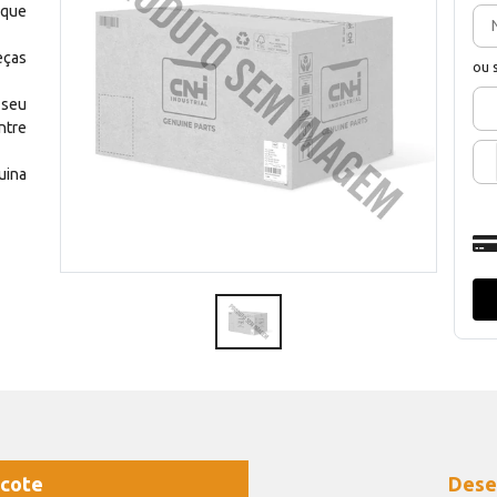
 que
eças
ou 
 seu
ntre
uina
cote
Dese