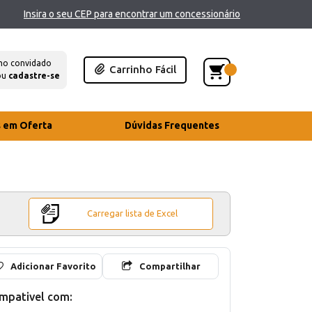
Insira o seu CEP para encontrar um concessionário
mo convidado
Carrinho Fácil
ou
cadastre-se
s em Oferta
Dúvidas Frequentes
Carregar lista de Excel
Adicionar Favorito
Compartilhar
mpativel com: