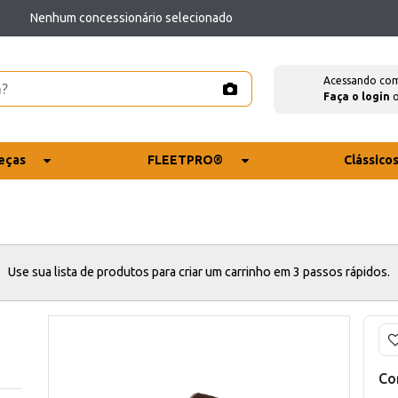
Nenhum concessionário selecionado
Acessando co
Faça o login
eças
FLEETPRO®
Clássico
Use sua lista de produtos para criar um carrinho em 3 passos rápidos.
Co