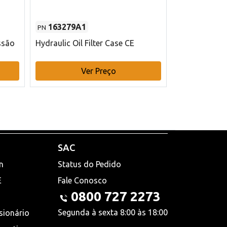
163279A1
48145970
PN
PN
ssão
Hydraulic Oil Filter Case CE
Filtro de com
x 75 mm L Ca
Ver Preço
V
SAC
n
Status do Pedido
E
Fale Conosco
0800 727 2273
Segunda à sexta 8:00 às 18:00
sionário