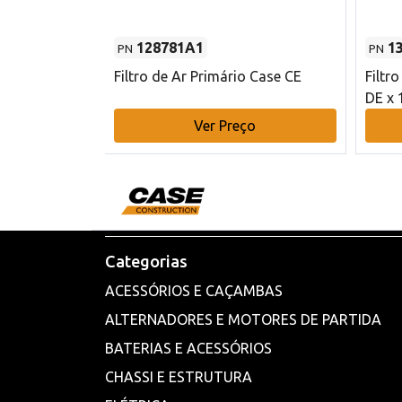
128781A1
1
PN
PN
l - 80 mm DE
Filtro de Ar Primário Case CE
Filtr
DE x 
o
Ver Preço
Categorias
ACESSÓRIOS E CAÇAMBAS
ALTERNADORES E MOTORES DE PARTIDA
BATERIAS E ACESSÓRIOS
CHASSI E ESTRUTURA