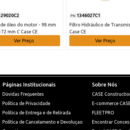
329020C2
1346027C1
PN
o de óleo do motor - 98 mm
Filtro Hidráulico de Transmi
172 mm C Case CE
Case CE
Ver Preço
Ver Preço
Páginas Institucionais
Sobre Nós
Dúvidas Frequentes
CASE Constructio
Política de Privacidade
E-commerce CAS
Política de Entrega e de Retirada
FLEETPRO
Política de Cancelamento e Devoluçao
Encontrar Conces