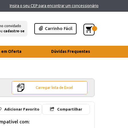
Insira o seu CEP para encontrar um concessionário
mo convidado
Carrinho Fácil
ou
cadastre-se
s em Oferta
Dúvidas Frequentes
Carregar lista de Excel
Adicionar Favorito
Compartilhar
mpativel com: