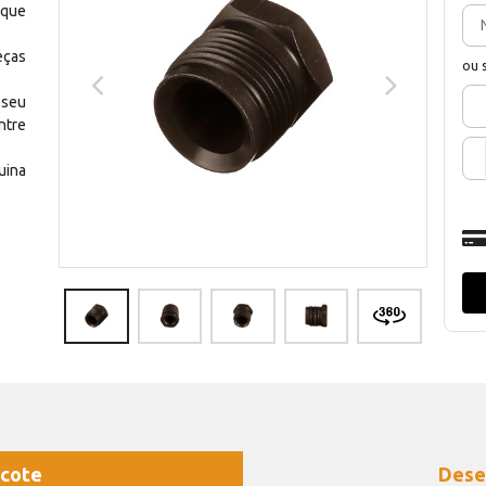
 que
eças
ou 
 seu
ntre
uina
cote
Dese