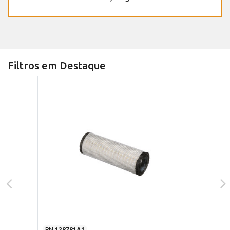
Filtros em Destaque
PN
128781A1