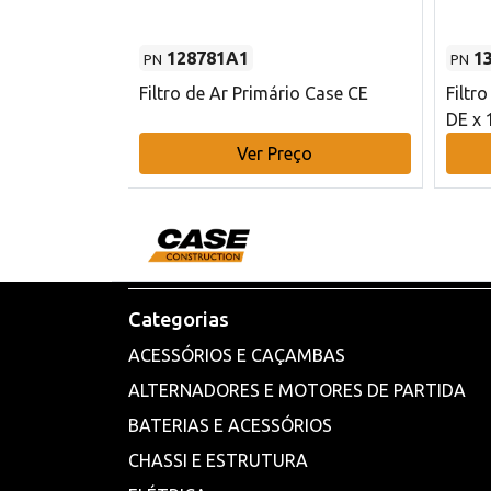
128781A1
1
PN
PN
l - 80 mm DE
Filtro de Ar Primário Case CE
Filtr
DE x 
o
Ver Preço
Categorias
ACESSÓRIOS E CAÇAMBAS
ALTERNADORES E MOTORES DE PARTIDA
BATERIAS E ACESSÓRIOS
CHASSI E ESTRUTURA