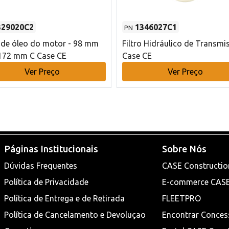
329020C2
1346027C1
PN
o de óleo do motor - 98 mm
Filtro Hidráulico de Transmi
172 mm C Case CE
Case CE
Ver Preço
Ver Preço
Páginas Institucionais
Sobre Nós
Dúvidas Frequentes
CASE Constructio
Política de Privacidade
E-commerce CAS
Política de Entrega e de Retirada
FLEETPRO
Política de Cancelamento e Devoluçao
Encontrar Conces