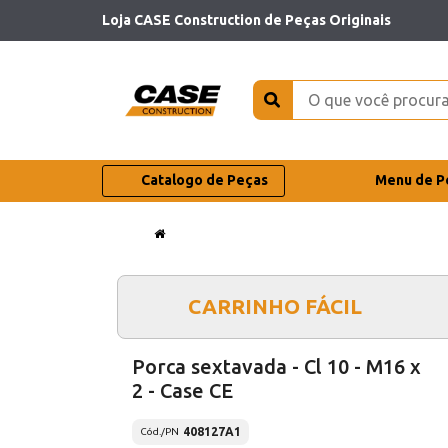
Loja CASE Construction de Peças Originais
Catalogo de Peças
Menu de P
CARRINHO FÁCIL
Porca sextavada - Cl 10 - M16 x
2 - Case CE
408127A1
Cód./PN