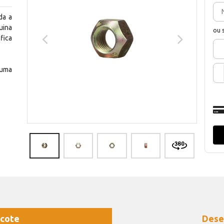
da a
uina
ou 
fica
 uma
cote
Dese