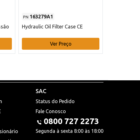
163279A1
48145970
PN
PN
ssão
Hydraulic Oil Filter Case CE
Filtro de com
x 75 mm L Ca
Ver Preço
V
SAC
n
Status do Pedido
E
Fale Conosco
0800 727 2273
Segunda à sexta 8:00 às 18:00
sionário