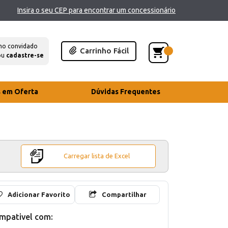
Insira o seu CEP para encontrar um concessionário
mo convidado
Carrinho Fácil
ou
cadastre-se
s em Oferta
Dúvidas Frequentes
Carregar lista de Excel
Adicionar Favorito
Compartilhar
mpativel com: