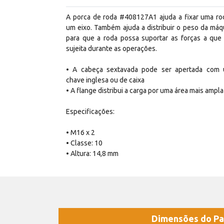
A porca de roda #408127A1 ajuda a fixar uma ro
um eixo. Também ajuda a distribuir o peso da máq
para que a roda possa suportar as forças a que 
sujeita durante as operações.
• A cabeça sextavada pode ser apertada com
chave inglesa ou de caixa
• A flange distribui a carga por uma área mais ampla
Especificações:
• M16 x 2
• Classe: 10
• Altura: 14,8 mm
Dimensões do Pa