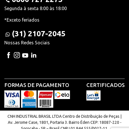
Segunda à sexta 8:00 às 18:00
*Exceto feriados
(31) 2107-2045
Nossas Redes Sociais
FORMAS DE PAGAMENTO
CERTIFICADOS
CNH INDUSTRIAL BRASIL LTDA Centro de Distribuição de Peças |
Av. Jerome Case, 1801, Portaria 3. Bairro Éden CEP: 18087-220 -
Sorocaba - SP − Brasil CNPJ 01.844.555/0027-11.