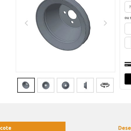
ou 
cote
Dese