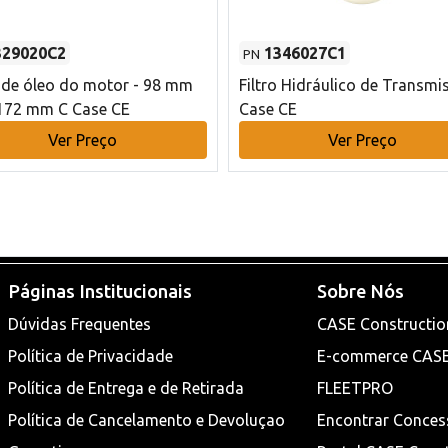
329020C2
1346027C1
PN
o de óleo do motor - 98 mm
Filtro Hidráulico de Transmi
172 mm C Case CE
Case CE
Ver Preço
Ver Preço
Páginas Institucionais
Sobre Nós
Dúvidas Frequentes
CASE Constructio
Política de Privacidade
E-commerce CAS
Política de Entrega e de Retirada
FLEETPRO
Política de Cancelamento e Devoluçao
Encontrar Conces