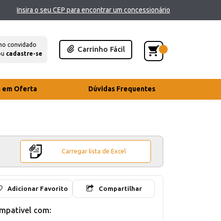
Insira o seu CEP para encontrar um concessionário
mo convidado
Carrinho Fácil
ou
cadastre-se
s em Oferta
Dúvidas Frequentes
Carregar lista de Excel
Adicionar Favorito
Compartilhar
mpativel com: