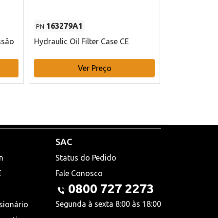
163279A1
48145970
PN
PN
ssão
Hydraulic Oil Filter Case CE
Filtro de com
x 75 mm L Ca
Ver Preço
V
SAC
n
Status do Pedido
E
Fale Conosco
0800 727 2273
Segunda à sexta 8:00 às 18:00
sionário