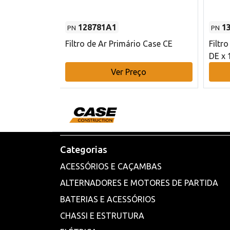
128781A1
1
PN
PN
l - 80 mm DE
Filtro de Ar Primário Case CE
Filtr
DE x 
o
Ver Preço
Categorias
ACESSÓRIOS E CAÇAMBAS
ALTERNADORES E MOTORES DE PARTIDA
BATERIAS E ACESSÓRIOS
CHASSI E ESTRUTURA