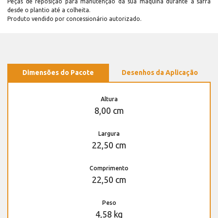
Peças de reposição para manutenção dá sua máquina durante a safra
desde o plantio até a colheita.
Produto vendido por concessionário autorizado.
Dimensões do Pacote
Desenhos da Aplicação
Altura
8,00 cm
Largura
22,50 cm
Comprimento
22,50 cm
Peso
4,58 kg