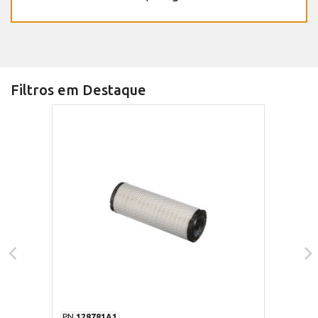
Filtros em Destaque
PN
128781A1