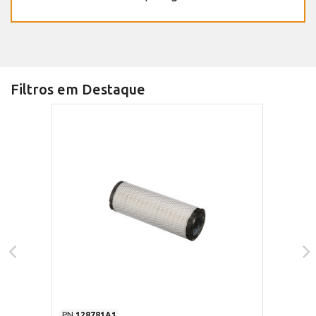
Filtros em Destaque
PN
128781A1