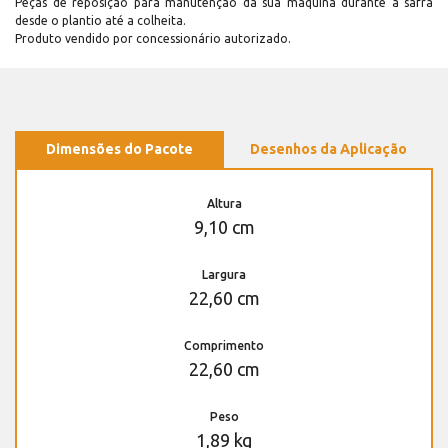
Peças de reposição para manutenção dá sua máquina durante a safra
desde o plantio até a colheita.
Produto vendido por concessionário autorizado.
Dimensões do Pacote
Desenhos da Aplicação
Altura
9,10 cm
Largura
22,60 cm
Comprimento
22,60 cm
Peso
1,89 kg