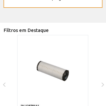
Filtros em Destaque
PN
128781A1