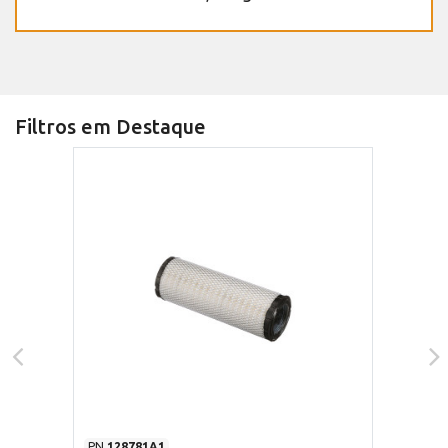
Filtros em Destaque
PN
128781A1