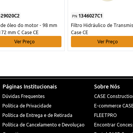
329020C2
1346027C1
PN
o de óleo do motor - 98 mm
Filtro Hidráulico de Transmi
172 mm C Case CE
Case CE
Ver Preço
Ver Preço
Páginas Institucionais
Sobre Nós
Dúvidas Frequentes
CASE Constructio
Política de Privacidade
E-commerce CAS
Política de Entrega e de Retirada
FLEETPRO
Política de Cancelamento e Devoluçao
Encontrar Conces