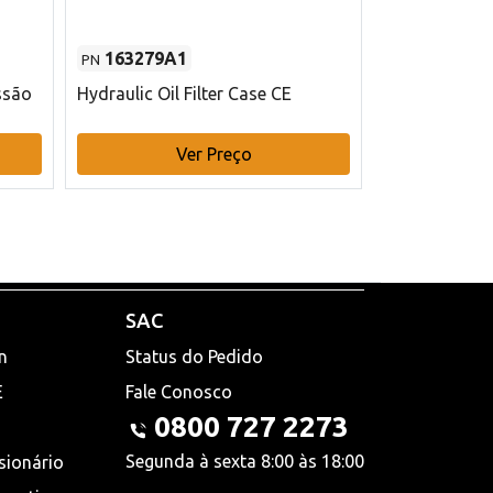
163279A1
48145970
PN
PN
ssão
Hydraulic Oil Filter Case CE
Filtro de com
x 75 mm L Ca
Ver Preço
V
SAC
n
Status do Pedido
E
Fale Conosco
0800 727 2273
Segunda à sexta 8:00 às 18:00
sionário