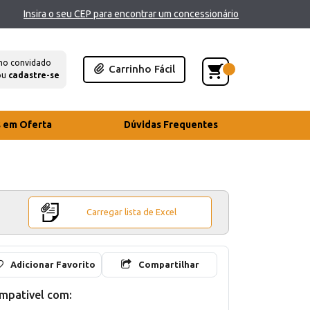
Insira o seu CEP para encontrar um concessionário
mo convidado
Carrinho Fácil
ou
cadastre-se
s em Oferta
Dúvidas Frequentes
Carregar lista de Excel
Adicionar Favorito
Compartilhar
mpativel com: