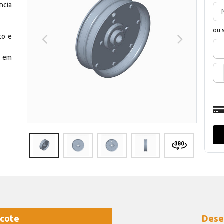
ncia
ou 
to e
o em
cote
Dese