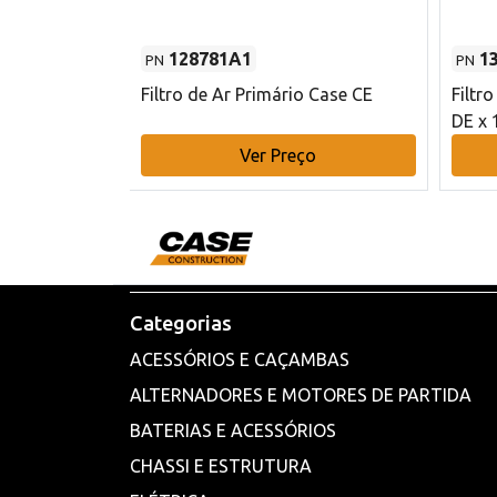
128781A1
1
PN
PN
l - 80 mm DE
Filtro de Ar Primário Case CE
Filtr
DE x 
o
Ver Preço
Categorias
ACESSÓRIOS E CAÇAMBAS
ALTERNADORES E MOTORES DE PARTIDA
BATERIAS E ACESSÓRIOS
CHASSI E ESTRUTURA