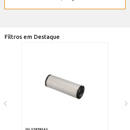
Filtros em Destaque
PN
128781A1