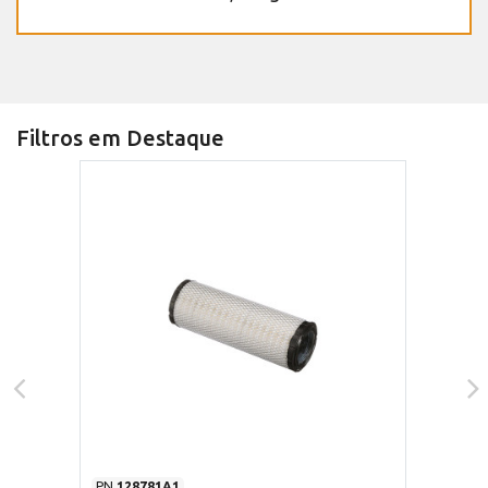
Filtros em Destaque
PN
128781A1