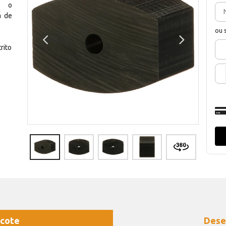
m o
a de
ou 
rito
cote
Dese