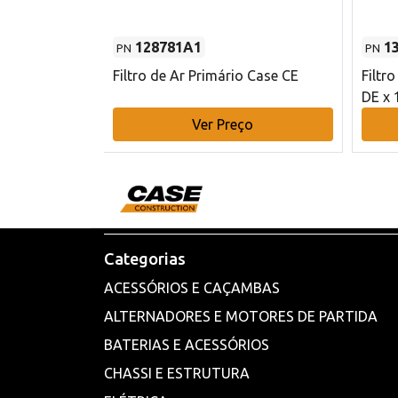
128781A1
1
PN
PN
l - 80 mm DE
Filtro de Ar Primário Case CE
Filtr
DE x 
o
Ver Preço
Categorias
ACESSÓRIOS E CAÇAMBAS
ALTERNADORES E MOTORES DE PARTIDA
BATERIAS E ACESSÓRIOS
CHASSI E ESTRUTURA