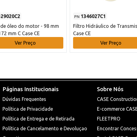
329020C2
1346027C1
PN
o de óleo do motor - 98 mm
Filtro Hidráulico de Transmi
172 mm C Case CE
Case CE
Ver Preço
Ver Preço
Páginas Institucionais
Sobre Nós
Dúvidas Frequentes
CASE Constructio
Política de Privacidade
E-commerce CAS
Política de Entrega e de Retirada
FLEETPRO
Política de Cancelamento e Devoluçao
Encontrar Conces