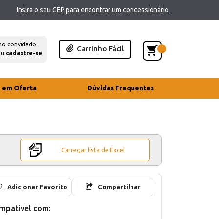
Insira o seu CEP para encontrar um concessionário
mo convidado
Carrinho Fácil
ou
cadastre-se
s em Oferta
Dúvidas Frequentes
Carregar lista de Excel
Adicionar Favorito
Compartilhar
mpativel com: