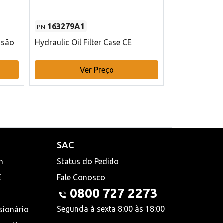
163279A1
48145970
PN
PN
ssão
Hydraulic Oil Filter Case CE
Filtro de com
x 75 mm L Ca
Ver Preço
V
SAC
n
Status do Pedido
E
Fale Conosco
0800 727 2273
Segunda à sexta 8:00 às 18:00
sionário