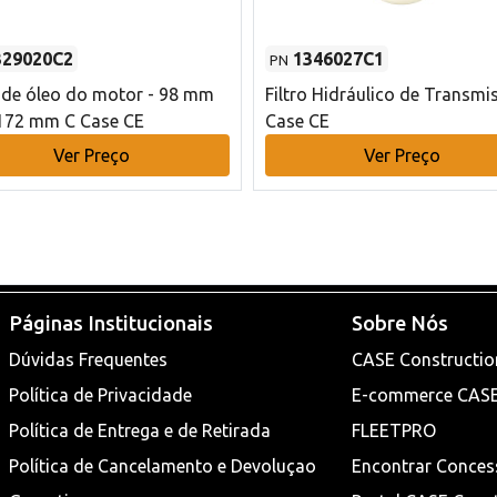
329020C2
1346027C1
PN
o de óleo do motor - 98 mm
Filtro Hidráulico de Transmi
172 mm C Case CE
Case CE
Ver Preço
Ver Preço
Páginas Institucionais
Sobre Nós
Dúvidas Frequentes
CASE Constructio
Política de Privacidade
E-commerce CAS
Política de Entrega e de Retirada
FLEETPRO
Política de Cancelamento e Devoluçao
Encontrar Conces