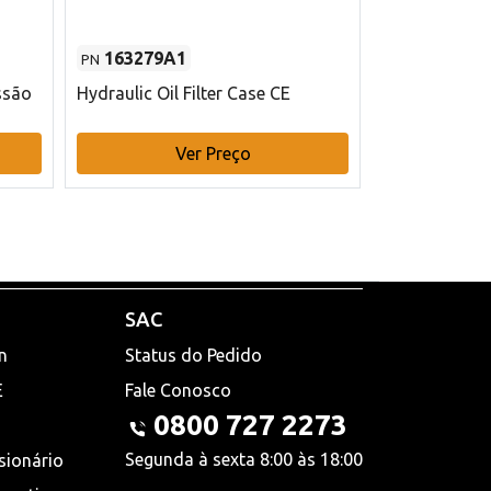
163279A1
48145970
PN
PN
ssão
Hydraulic Oil Filter Case CE
Filtro de com
x 75 mm L Ca
Ver Preço
V
SAC
n
Status do Pedido
E
Fale Conosco
0800 727 2273
Segunda à sexta 8:00 às 18:00
sionário