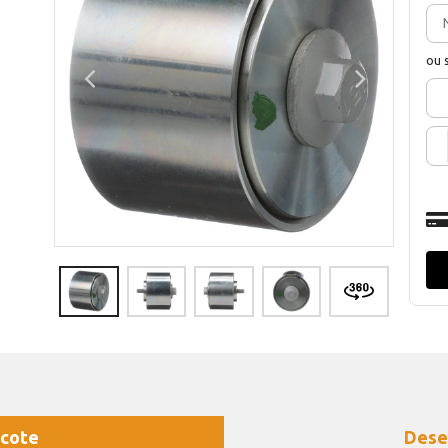
ou 
cote
Dese