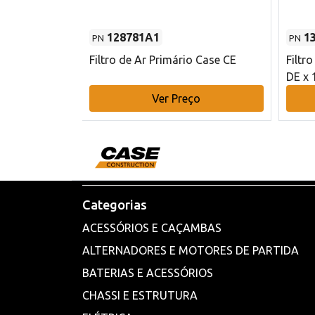
128781A1
1
PN
PN
l - 80 mm DE
Filtro de Ar Primário Case CE
Filtr
DE x 
o
Ver Preço
Categorias
ACESSÓRIOS E CAÇAMBAS
ALTERNADORES E MOTORES DE PARTIDA
BATERIAS E ACESSÓRIOS
CHASSI E ESTRUTURA