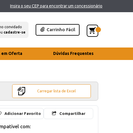
Insira o seu CEP para encontrar um concessionário
mo convidado
Carrinho Fácil
ou
cadastre-se
s em Oferta
Dúvidas Frequentes
Carregar lista de Excel
Adicionar Favorito
Compartilhar
mpativel com: