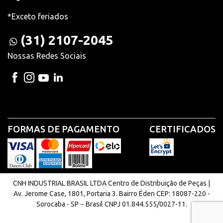
*Exceto feriados
(31) 2107-2045
Nossas Redes Sociais
FORMAS DE PAGAMENTO
CERTIFICADOS
CNH INDUSTRIAL BRASIL LTDA Centro de Distribuição de Peças |
Av. Jerome Case, 1801, Portaria 3. Bairro Éden CEP: 18087-220 -
Sorocaba - SP − Brasil CNPJ 01.844.555/0027-11.