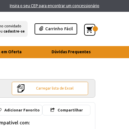
Insira o seu CEP para encontrar um concessionário
mo convidado
Carrinho Fácil
ou
cadastre-se
s em Oferta
Dúvidas Frequentes
Carregar lista de Excel
Adicionar Favorito
Compartilhar
mpativel com: