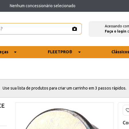
Nenhum concessionário selecionado
Acessando co
Faça o login
eças
FLEETPRO®
Clássico
Use sua lista de produtos para criar um carrinho em 3 passos rápidos.
CE
Co