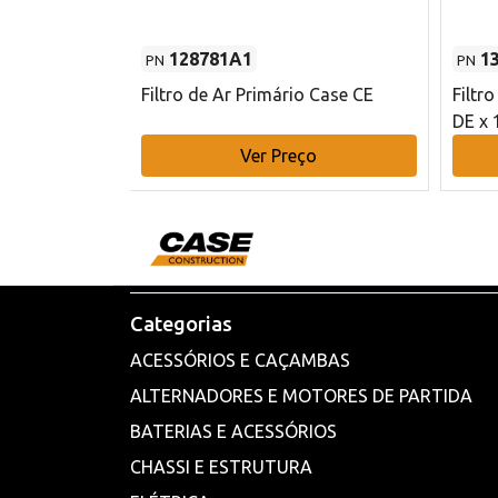
128781A1
1
PN
PN
l - 80 mm DE
Filtro de Ar Primário Case CE
Filtr
DE x 
o
Ver Preço
Categorias
ACESSÓRIOS E CAÇAMBAS
ALTERNADORES E MOTORES DE PARTIDA
BATERIAS E ACESSÓRIOS
CHASSI E ESTRUTURA