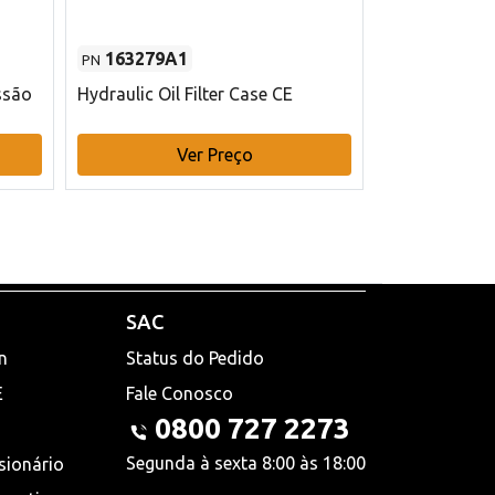
163279A1
48145970
PN
PN
ssão
Hydraulic Oil Filter Case CE
Filtro de com
x 75 mm L Ca
Ver Preço
V
SAC
n
Status do Pedido
E
Fale Conosco
0800 727 2273
Segunda à sexta 8:00 às 18:00
sionário