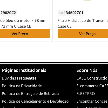
329020C2
1346027C1
PN
o de óleo do motor - 98 mm
Filtro Hidráulico de Transmi
172 mm C Case CE
Case CE
Ver Preço
Ver Preço
Páginas Institucionais
Sobre Nós
Dúvidas Frequentes
CASE Constructio
Política de Privacidade
E-commerce CAS
Política de Entrega e de Retirada
FLEETPRO
Política de Cancelamento e Devoluçao
Encontrar Conces