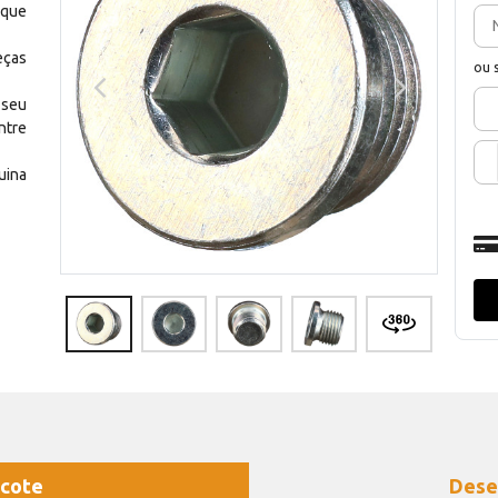
 que
eças
ou 
 seu
ntre
uina
cote
Dese