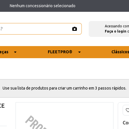
Nenhum concessionário selecionado
Acessando co
Faça o login
eças
FLEETPRO®
Clássico
Use sua lista de produtos para criar um carrinho em 3 passos rápidos.
CE
Co