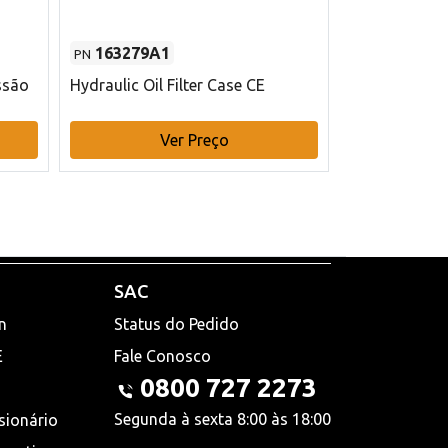
163279A1
48145970
PN
PN
ssão
Hydraulic Oil Filter Case CE
Filtro de com
x 75 mm L Ca
Ver Preço
V
SAC
n
Status do Pedido
E
Fale Conosco
0800 727 2273
Segunda à sexta 8:00 às 18:00
sionário