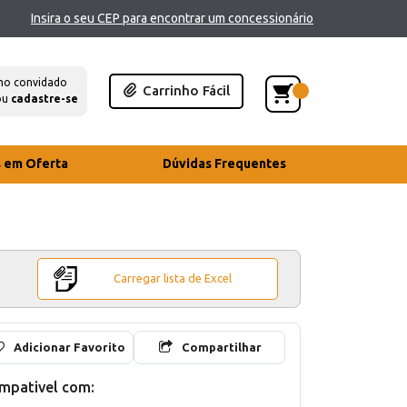
Insira o seu CEP para encontrar um concessionário
mo convidado
Carrinho Fácil
ou
cadastre-se
s em Oferta
Dúvidas Frequentes
Carregar lista de Excel
Adicionar Favorito
Compartilhar
mpativel com: