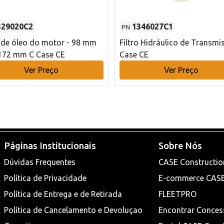
329020C2
1346027C1
PN
o de óleo do motor - 98 mm
Filtro Hidráulico de Transmi
172 mm C Case CE
Case CE
Ver Preço
Ver Preço
Páginas Institucionais
Sobre Nós
Dúvidas Frequentes
CASE Constructio
Política de Privacidade
E-commerce CAS
Política de Entrega e de Retirada
FLEETPRO
Política de Cancelamento e Devoluçao
Encontrar Conces