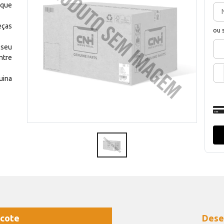
 que
eças
ou 
 seu
ntre
uina
cote
Dese