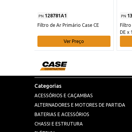
128781A1
1
PN
PN
l - 80 mm DE
Filtro de Ar Primário Case CE
Filtr
DE x 
o
Ver Preço
Categorias
ACESSÓRIOS E CAÇAMBAS
ALTERNADORES E MOTORES DE PARTIDA
BATERIAS E ACESSÓRIOS
CHASSI E ESTRUTURA