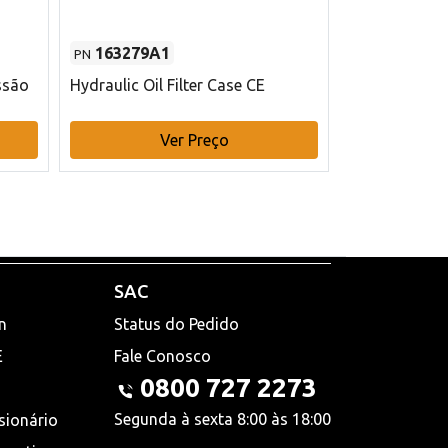
163279A1
48145970
PN
PN
ssão
Hydraulic Oil Filter Case CE
Filtro de com
x 75 mm L Ca
Ver Preço
V
SAC
n
Status do Pedido
E
Fale Conosco
0800 727 2273
Segunda à sexta 8:00 às 18:00
sionário