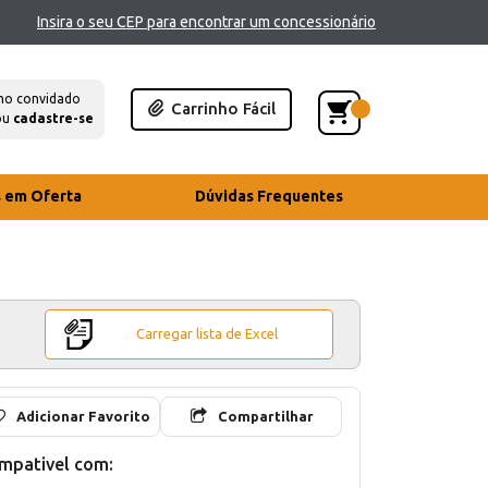
Insira o seu CEP para encontrar um concessionário
mo convidado
Carrinho Fácil
ou
cadastre-se
s em Oferta
Dúvidas Frequentes
Carregar lista de Excel
Adicionar Favorito
Compartilhar
mpativel com: