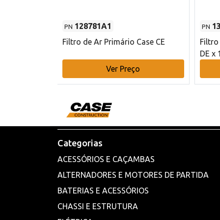
128781A1
1
PN
PN
l - 80 mm DE
Filtro de Ar Primário Case CE
Filtr
DE x 
o
Ver Preço
Categorias
ACESSÓRIOS E CAÇAMBAS
ALTERNADORES E MOTORES DE PARTIDA
BATERIAS E ACESSÓRIOS
CHASSI E ESTRUTURA