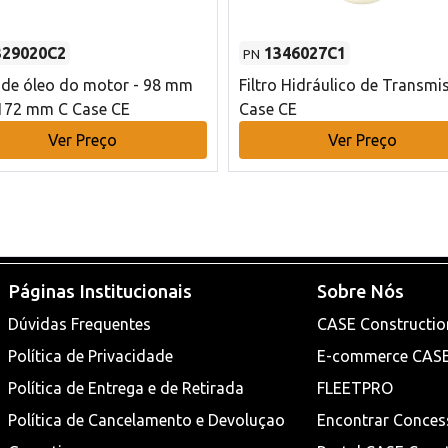
329020C2
1346027C1
PN
o de óleo do motor - 98 mm
Filtro Hidráulico de Transmi
172 mm C Case CE
Case CE
Ver Preço
Ver Preço
Páginas Institucionais
Sobre Nós
Dúvidas Frequentes
CASE Constructio
Política de Privacidade
E-commerce CAS
Política de Entrega e de Retirada
FLEETPRO
Política de Cancelamento e Devoluçao
Encontrar Conces