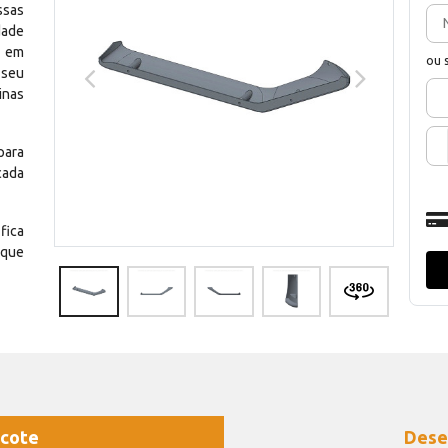
ssas
dade
e em
ou 
 seu
inas
para
cada
fica
 que
cote
Dese