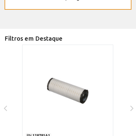
Filtros em Destaque
PN
128781A1