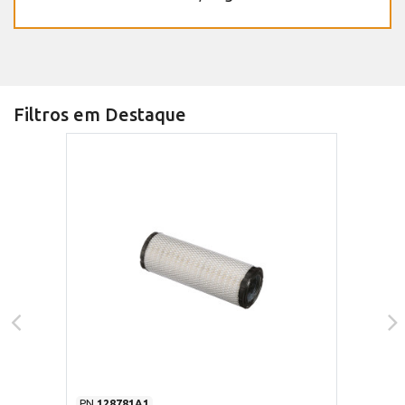
Filtros em Destaque
PN
128781A1