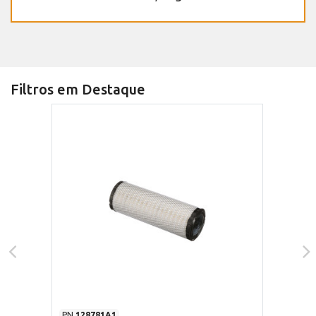
Filtros em Destaque
PN
128781A1