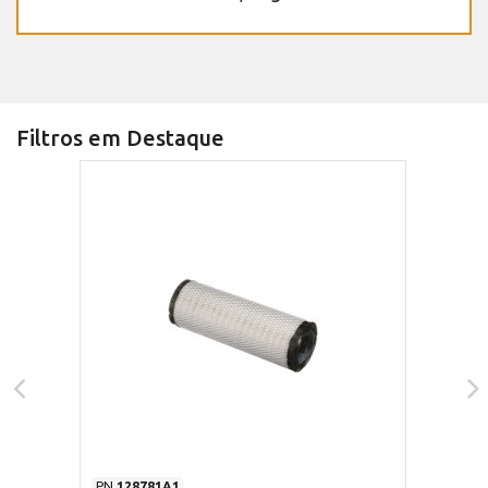
Filtros em Destaque
PN
128781A1