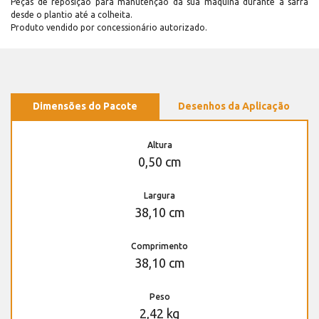
Peças de reposição para manutenção dá sua máquina durante a safra
desde o plantio até a colheita.
Produto vendido por concessionário autorizado.
Dimensões do Pacote
Desenhos da Aplicação
Altura
0,50 cm
Largura
38,10 cm
Comprimento
38,10 cm
Peso
2,42 kg