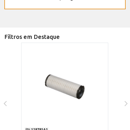
Filtros em Destaque
PN
128781A1