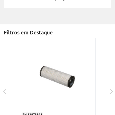
Filtros em Destaque
PN
128781A1