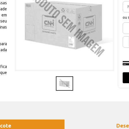
ssas
dade
e em
ou 
 seu
inas
para
cada
fica
 que
cote
Dese