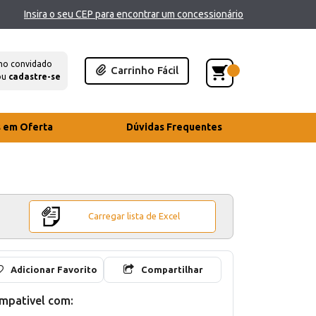
Insira o seu CEP para encontrar um concessionário
mo convidado
Carrinho Fácil
ou
cadastre-se
s em Oferta
Dúvidas Frequentes
Carregar lista de Excel
Adicionar Favorito
Compartilhar
mpativel com: