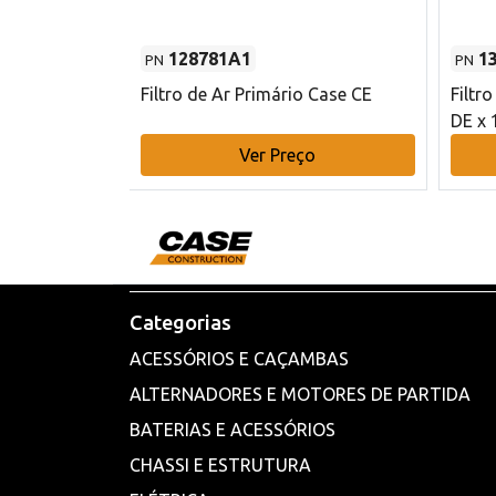
128781A1
1
PN
PN
l - 80 mm DE
Filtro de Ar Primário Case CE
Filtr
DE x 
o
Ver Preço
Categorias
ACESSÓRIOS E CAÇAMBAS
ALTERNADORES E MOTORES DE PARTIDA
BATERIAS E ACESSÓRIOS
CHASSI E ESTRUTURA