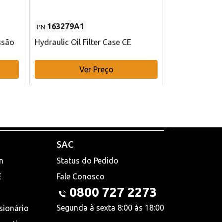
163279A1
48145970
PN
PN
ssão
Hydraulic Oil Filter Case CE
Filtro de com
x 75 mm L Ca
Ver Preço
V
SAC
n
Status do Pedido
E
Fale Conosco
0800 727 2273
Segunda à sexta 8:00 às 18:00
sionário