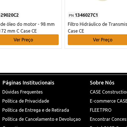
329020C2
1346027C1
PN
o de óleo do motor - 98 mm
Filtro Hidráulico de Transmi
172 mm C Case CE
Case CE
Ver Preço
Ver Preço
Páginas Institucionais
Sobre Nós
Dúvidas Frequentes
CASE Constructio
Política de Privacidade
E-commerce CAS
Política de Entrega e de Retirada
FLEETPRO
Política de Cancelamento e Devoluçao
Encontrar Conces