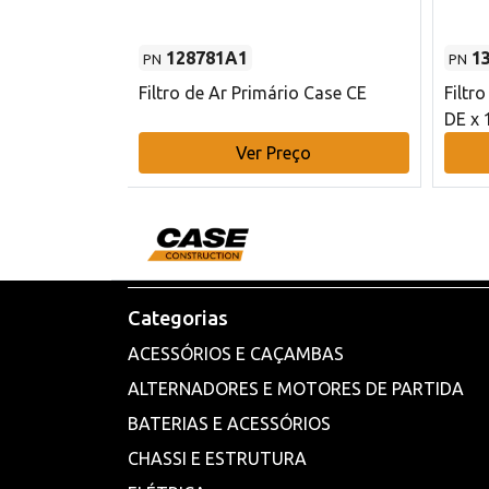
128781A1
1
PN
PN
l - 80 mm DE
Filtro de Ar Primário Case CE
Filtr
DE x 
o
Ver Preço
Categorias
ACESSÓRIOS E CAÇAMBAS
ALTERNADORES E MOTORES DE PARTIDA
BATERIAS E ACESSÓRIOS
CHASSI E ESTRUTURA