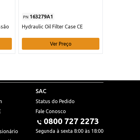
163279A1
48145970
PN
PN
ssão
Hydraulic Oil Filter Case CE
Filtro de com
x 75 mm L Ca
Ver Preço
V
SAC
n
Status do Pedido
E
Fale Conosco
0800 727 2273
Segunda à sexta 8:00 às 18:00
sionário