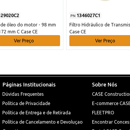
329020C2
1346027C1
PN
o de óleo do motor - 98 mm
Filtro Hidráulico de Transmi
172 mm C Case CE
Case CE
Ver Preço
Ver Preço
Páginas Institucionais
Sobre Nós
Dúvidas Frequentes
CASE Constructio
Política de Privacidade
E-commerce CAS
Política de Entrega e de Retirada
FLEETPRO
Política de Cancelamento e Devoluçao
Encontrar Conces