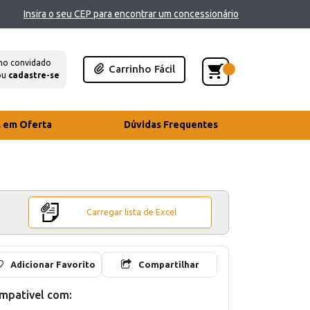
Insira o seu CEP para encontrar um concessionário
mo convidado
Carrinho Fácil
ou
cadastre-se
s em Oferta
Dúvidas Frequentes
Carregar lista de Excel
Adicionar Favorito
Compartilhar
mpativel com: