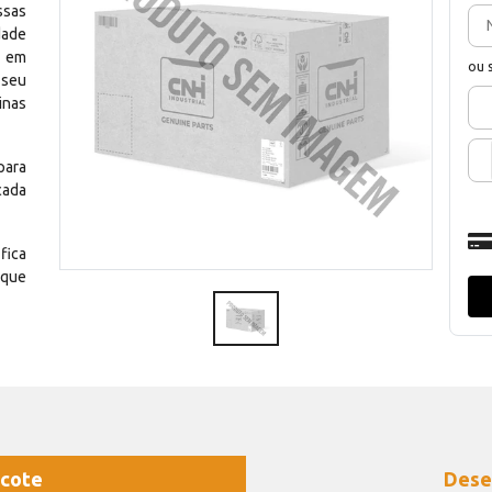
ssas
dade
e em
ou 
 seu
inas
para
cada
fica
 que
cote
Dese