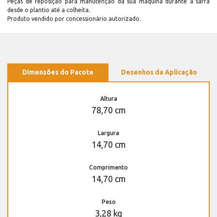
Peças de reposição para manutenção dá sua máquina durante a safra
desde o plantio até a colheita.
Produto vendido por concessionário autorizado.
Dimensões do Pacote
Desenhos da Aplicação
Altura
78,70 cm
Largura
14,70 cm
Comprimento
14,70 cm
Peso
3,28 kg