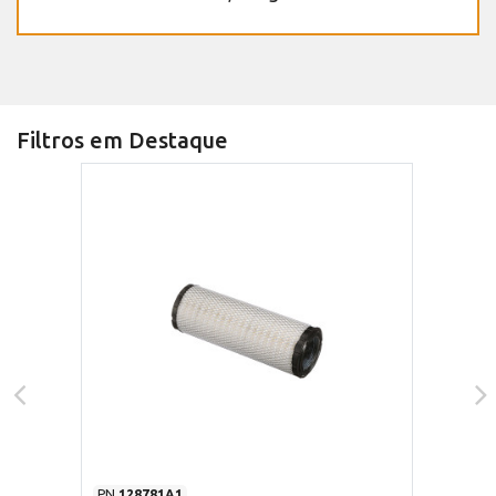
Filtros em Destaque
PN
128781A1