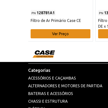
128781A1
1
PN
PN
l - 80 mm DE
Filtro de Ar Primário Case CE
Filtr
DE x 
o
Ver Preço
Categorias
ACESSÓRIOS E CAÇAMBAS
ALTERNADORES E MOTORES DE PARTIDA
BATERIAS E ACESSÓRIOS
CHASSI E ESTRUTURA