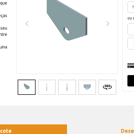
 que
eças
ou 
 seu
ntre
uina
cote
Dese