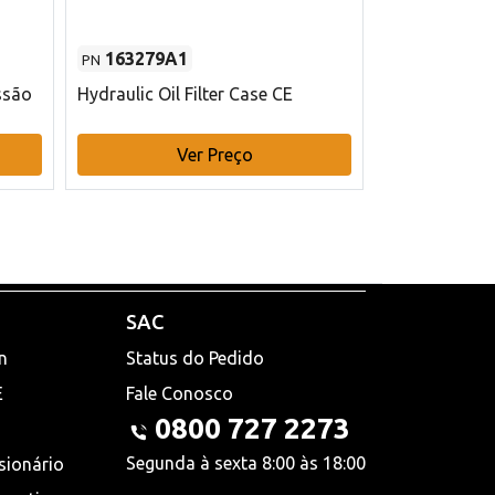
163279A1
48145970
PN
PN
ssão
Hydraulic Oil Filter Case CE
Filtro de com
x 75 mm L Ca
Ver Preço
V
SAC
n
Status do Pedido
E
Fale Conosco
0800 727 2273
Segunda à sexta 8:00 às 18:00
sionário