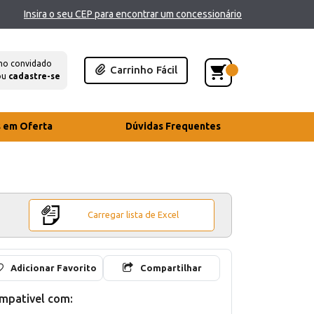
Insira o seu CEP para encontrar um concessionário
mo convidado
Carrinho Fácil
ou
cadastre-se
s em Oferta
Dúvidas Frequentes
Carregar lista de Excel
Adicionar Favorito
Compartilhar
mpativel com: