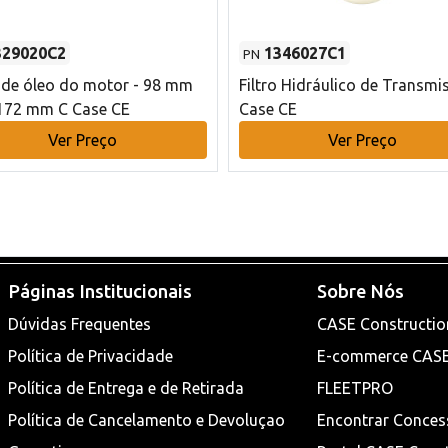
329020C2
1346027C1
PN
o de óleo do motor - 98 mm
Filtro Hidráulico de Transmi
172 mm C Case CE
Case CE
Ver Preço
Ver Preço
Páginas Institucionais
Sobre Nós
Dúvidas Frequentes
CASE Constructio
Política de Privacidade
E-commerce CAS
Política de Entrega e de Retirada
FLEETPRO
Política de Cancelamento e Devoluçao
Encontrar Conces