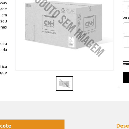
ssas
dade
e em
ou 
 seu
inas
para
cada
fica
 que
cote
Dese