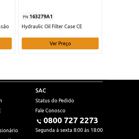
163279A1
48145970
PN
PN
ssão
Hydraulic Oil Filter Case CE
Filtro de com
x 75 mm L Ca
Ver Preço
V
SAC
n
Status do Pedido
E
Fale Conosco
0800 727 2273
Segunda à sexta 8:00 às 18:00
sionário