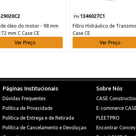
329020C2
1346027C1
PN
o de óleo do motor - 98 mm
Filtro Hidráulico de Transmi
172 mm C Case CE
Case CE
Ver Preço
Ver Preço
Páginas Institucionais
Sobre Nós
Dúvidas Frequentes
CASE Constructio
Política de Privacidade
E-commerce CAS
Política de Entrega e de Retirada
FLEETPRO
Política de Cancelamento e Devoluçao
Encontrar Conces