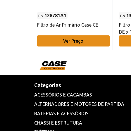
128781A1
1
PN
PN
l - 80 mm DE
Filtro de Ar Primário Case CE
Filtr
DE x 
o
Ver Preço
Categorias
ACESSÓRIOS E CAÇAMBAS
ALTERNADORES E MOTORES DE PARTIDA
BATERIAS E ACESSÓRIOS
CHASSI E ESTRUTURA