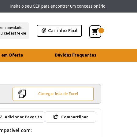
Insira o seu CEP para encontrar um concessionário
mo convidado
Carrinho Fácil
ou
cadastre-se
s em Oferta
Dúvidas Frequentes
Carregar lista de Excel
Adicionar Favorito
Compartilhar
mpativel com: