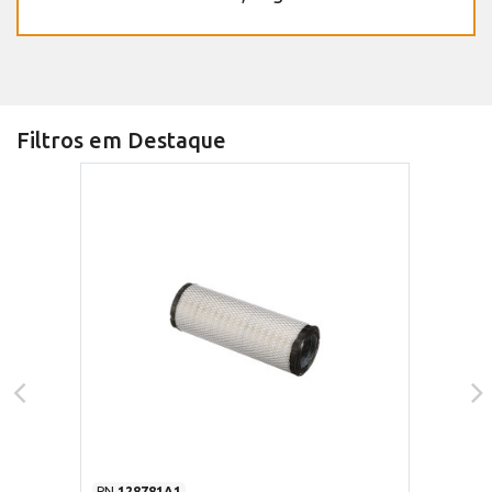
Filtros em Destaque
PN
128781A1