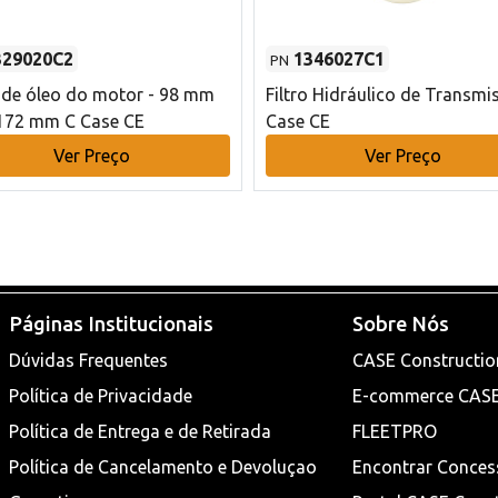
329020C2
1346027C1
PN
o de óleo do motor - 98 mm
Filtro Hidráulico de Transmi
172 mm C Case CE
Case CE
Ver Preço
Ver Preço
Páginas Institucionais
Sobre Nós
Dúvidas Frequentes
CASE Constructio
Política de Privacidade
E-commerce CAS
Política de Entrega e de Retirada
FLEETPRO
Política de Cancelamento e Devoluçao
Encontrar Conces