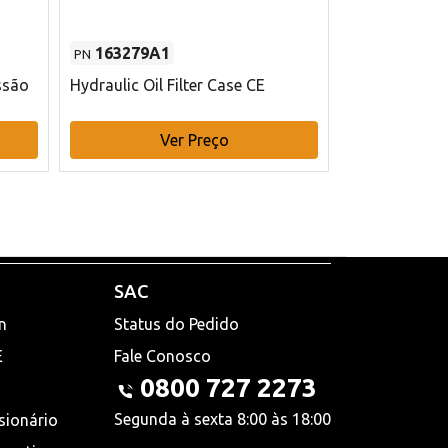
163279A1
48145970
PN
PN
ssão
Hydraulic Oil Filter Case CE
Filtro de com
x 75 mm L Ca
Ver Preço
V
SAC
n
Status do Pedido
E
Fale Conosco
0800 727 2273
Segunda à sexta 8:00 às 18:00
sionário