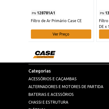
128781A1
1
PN
PN
l - 80 mm DE
Filtro de Ar Primário Case CE
Filtr
DE x 
o
Ver Preço
Categorias
ACESSÓRIOS E CAÇAMBAS
ALTERNADORES E MOTORES DE PARTIDA
BATERIAS E ACESSÓRIOS
CHASSI E ESTRUTURA