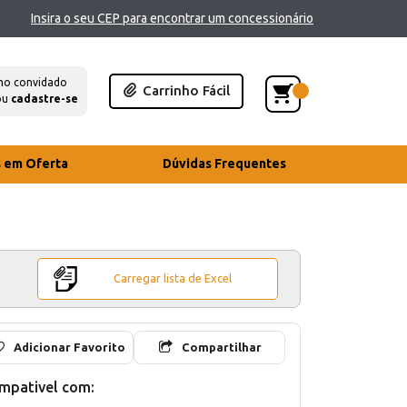
Insira o seu CEP para encontrar um concessionário
mo convidado
Carrinho Fácil
ou
cadastre-se
s em Oferta
Dúvidas Frequentes
Carregar lista de Excel
Adicionar Favorito
Compartilhar
mpativel com: