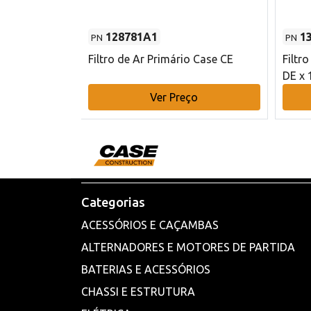
128781A1
1
PN
PN
l - 80 mm DE
Filtro de Ar Primário Case CE
Filtr
DE x 
o
Ver Preço
Categorias
ACESSÓRIOS E CAÇAMBAS
ALTERNADORES E MOTORES DE PARTIDA
BATERIAS E ACESSÓRIOS
CHASSI E ESTRUTURA