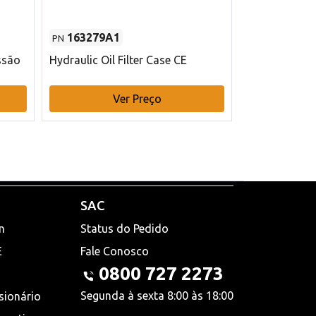
163279A1
48145970
PN
PN
ssão
Hydraulic Oil Filter Case CE
Filtro de com
x 75 mm L Ca
Ver Preço
V
SAC
n
Status do Pedido
E
Fale Conosco
0800 727 2273
Segunda à sexta 8:00 às 18:00
sionário