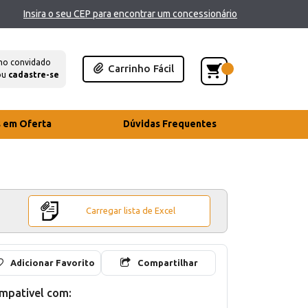
Insira o seu CEP para encontrar um concessionário
mo convidado
Carrinho Fácil
ou
cadastre-se
s em Oferta
Dúvidas Frequentes
Carregar lista de Excel
Adicionar Favorito
Compartilhar
mpativel com: