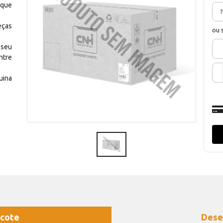
 que
eças
ou 
 seu
ntre
uina
cote
Dese