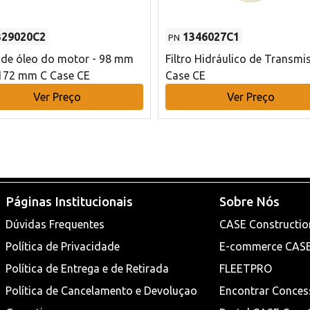
329020C2
1346027C1
PN
o de óleo do motor - 98 mm
Filtro Hidráulico de Transmi
172 mm C Case CE
Case CE
Ver Preço
Ver Preço
Páginas Institucionais
Sobre Nós
Dúvidas Frequentes
CASE Constructio
Política de Privacidade
E-commerce CAS
Política de Entrega e de Retirada
FLEETPRO
Política de Cancelamento e Devoluçao
Encontrar Conces