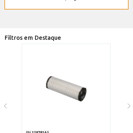
Filtros em Destaque
PN
128781A1