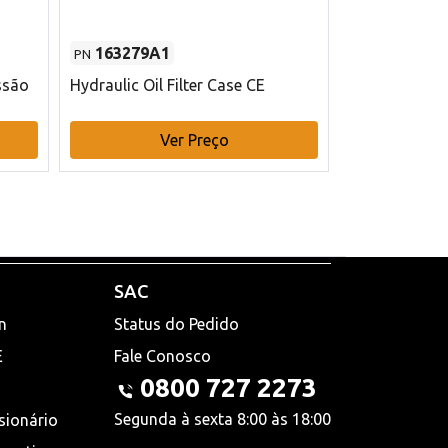
163279A1
48145970
PN
PN
ssão
Hydraulic Oil Filter Case CE
Filtro de com
x 75 mm L Ca
Ver Preço
V
SAC
n
Status do Pedido
E
Fale Conosco
0800 727 2273
Segunda à sexta 8:00 às 18:00
sionário