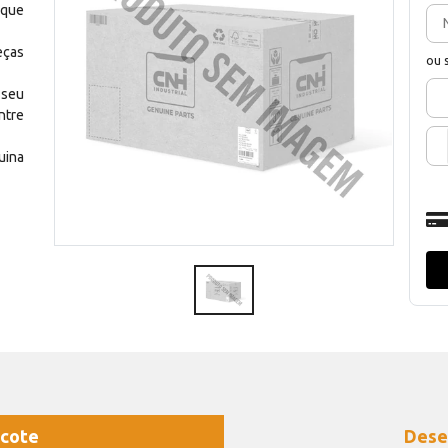
 que
eças
ou 
 seu
ntre
uina
cote
Dese