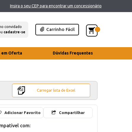
Insira o seu CEP para encontrar um concessionário
mo convidado
Carrinho Fácil
ou
cadastre-se
s em Oferta
Dúvidas Frequentes
Carregar lista de Excel
Adicionar Favorito
Compartilhar
mpativel com: