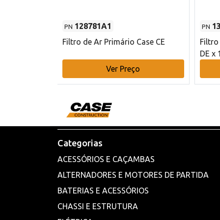
128781A1
1
PN
PN
l - 80 mm DE
Filtro de Ar Primário Case CE
Filtr
DE x 
o
Ver Preço
Categorias
ACESSÓRIOS E CAÇAMBAS
ALTERNADORES E MOTORES DE PARTIDA
BATERIAS E ACESSÓRIOS
CHASSI E ESTRUTURA