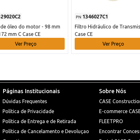
329020C2
1346027C1
PN
o de óleo do motor - 98 mm
Filtro Hidráulico de Transmi
172 mm C Case CE
Case CE
Ver Preço
Ver Preço
Páginas Institucionais
Sobre Nós
Dúvidas Frequentes
CASE Constructio
Política de Privacidade
E-commerce CAS
Política de Entrega e de Retirada
FLEETPRO
Política de Cancelamento e Devoluçao
Encontrar Conces