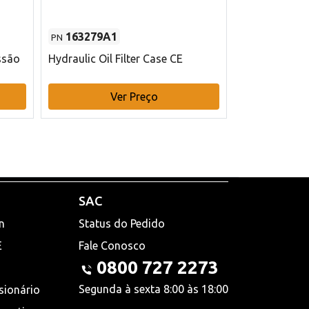
163279A1
48145970
PN
PN
ssão
Hydraulic Oil Filter Case CE
Filtro de com
x 75 mm L Ca
Ver Preço
V
SAC
n
Status do Pedido
E
Fale Conosco
0800 727 2273
Segunda à sexta 8:00 às 18:00
sionário