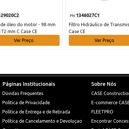
329020C2
1346027C1
PN
o de óleo do motor - 98 mm
Filtro Hidráulico de Transmi
172 mm C Case CE
Case CE
Ver Preço
Ver Preço
Páginas Institucionais
Sobre Nós
Dúvidas Frequentes
CASE Constructio
Política de Privacidade
E-commerce CAS
Política de Entrega e de Retirada
FLEETPRO
Política de Cancelamento e Devoluçao
Encontrar Conces