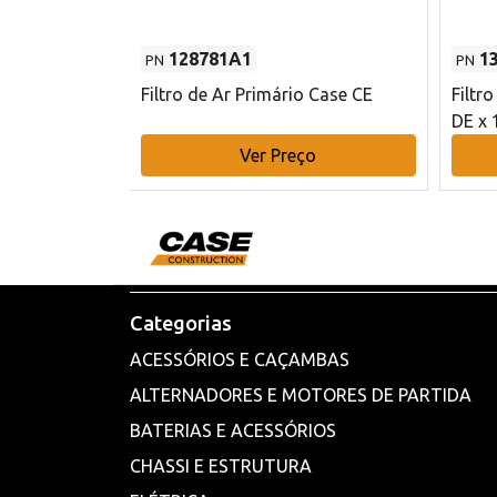
128781A1
1
PN
PN
l - 80 mm DE
Filtro de Ar Primário Case CE
Filtr
DE x 
o
Ver Preço
Categorias
ACESSÓRIOS E CAÇAMBAS
ALTERNADORES E MOTORES DE PARTIDA
BATERIAS E ACESSÓRIOS
CHASSI E ESTRUTURA