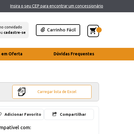
Insira o seu CEP para encontrar um concessionário
mo convidado
Carrinho Fácil
ou
cadastre-se
s em Oferta
Dúvidas Frequentes
Carregar lista de Excel
Adicionar Favorito
Compartilhar
mpativel com: