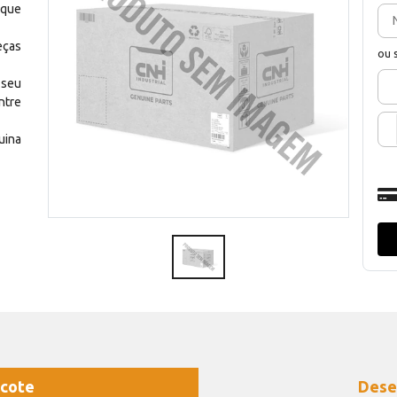
 que
eças
ou 
 seu
ntre
uina
cote
Dese