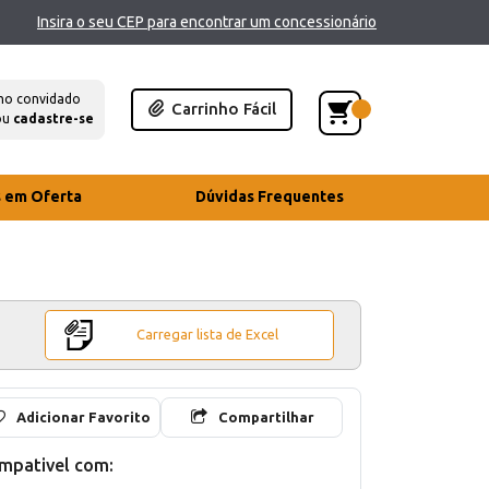
Insira o seu CEP para encontrar um concessionário
mo convidado
Carrinho Fácil
ou
cadastre-se
s em Oferta
Dúvidas Frequentes
Carregar lista de Excel
Adicionar Favorito
Compartilhar
mpativel com: