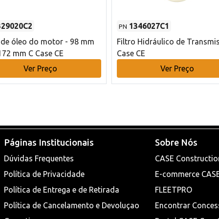
329020C2
1346027C1
PN
o de óleo do motor - 98 mm
Filtro Hidráulico de Transmi
172 mm C Case CE
Case CE
Ver Preço
Ver Preço
Páginas Institucionais
Sobre Nós
Dúvidas Frequentes
CASE Constructio
Política de Privacidade
E-commerce CAS
Política de Entrega e de Retirada
FLEETPRO
Política de Cancelamento e Devoluçao
Encontrar Conces