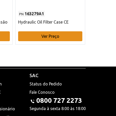
163279A1
48145970
PN
PN
ssão
Hydraulic Oil Filter Case CE
Filtro de com
x 75 mm L Ca
Ver Preço
V
SAC
n
Status do Pedido
E
Fale Conosco
0800 727 2273
Segunda à sexta 8:00 às 18:00
sionário