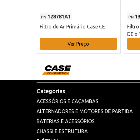
128781A1
1
PN
PN
l - 80 mm DE
Filtro de Ar Primário Case CE
Filtr
DE x 
o
Ver Preço
Categorias
ACESSÓRIOS E CAÇAMBAS
ALTERNADORES E MOTORES DE PARTIDA
BATERIAS E ACESSÓRIOS
CHASSI E ESTRUTURA