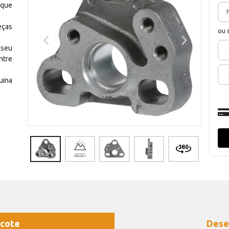
 que
eças
ou 
 seu
ntre
uina
cote
Dese